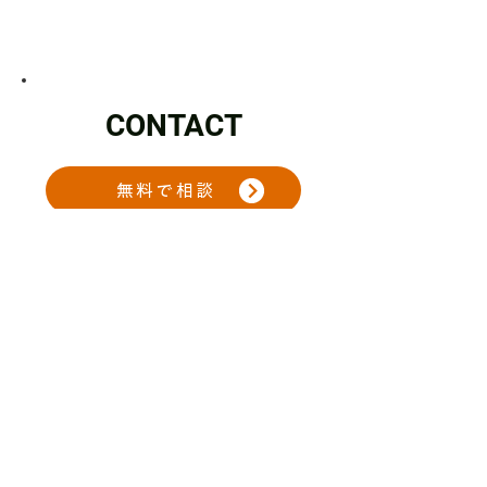
CONTACT
無料で相談
公式LINE
【営業時間】9:00〜18:00
​【定休日】土日祝・年末年始
デザイン制作
〒170-0005
東京都豊島区南大塚２丁目２５−１５