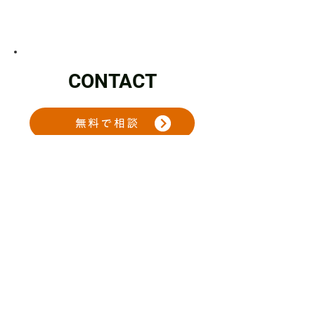
CONTACT
無料で相談
公式LINE
【営業時間】9:00〜18:00
​【定休日】土日祝・年末年始
デザイン制作
〒170-0005
東京都豊島区南大塚２丁目２５−１５